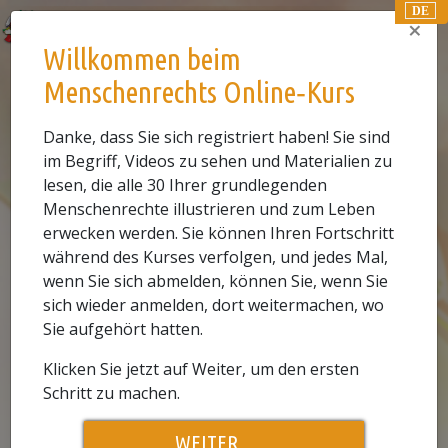
DE
×
Willkommen beim
ONLINE-KURS
Menschenrechts Online‑Kurs
0.1
VIDEO ANSEHEN
Danke, dass Sie sich registriert haben! Sie sind
im Begriff, Videos zu sehen und Materialien zu
Die Geschichte der Menschenrechte
lesen, die alle 30 Ihrer grundlegenden
Menschenrechte illustrieren und zum Leben
erwecken werden. Sie können Ihren Fortschritt
This
während des Kurses verfolgen, und jedes Mal,
is
The media could not be loaded, either
wenn Sie sich abmelden, können Sie, wenn Sie
a
because the server or network failed
modal
sich wieder anmelden, dort weitermachen, wo
or because the format is not
window.
Sie aufgehört hatten.
supported.
Play
Klicken Sie jetzt auf Weiter, um den ersten
Schritt zu machen.
Video
WEITER