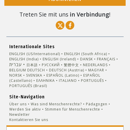
Treten Sie mit uns
in Verbindung
!
Internationale Sites
ENGLISH (US/International)
ENGLISH (South Africa)
ENGLISH (India)
ENGLISH (Ireland)
DANSK
FRANÇAIS
עברית
日本語
РУССКИЙ
繁體中文
NEDERLANDS
BELGIUM
DEUTSCH
DEUTSCH (Austria)
MAGYAR
NORSK
SVENSKA
ESPAÑOL (Latino)
ESPAÑOL
(Castellano)
ΕΛΛΗΝΙΚA
ITALIANO
PORTUGUÊS
PORTUGUÊS (Brasil)‎
Site-Navigation
Über uns
Was sind Menschenrechte?
Pädagogen
Werden Sie aktiv
Stimmen für Menschenrechte
Newsletter
Kontaktieren Sie uns