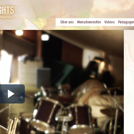
Über uns
Menschenrechte
Videos
Pädagoge
Play
Video