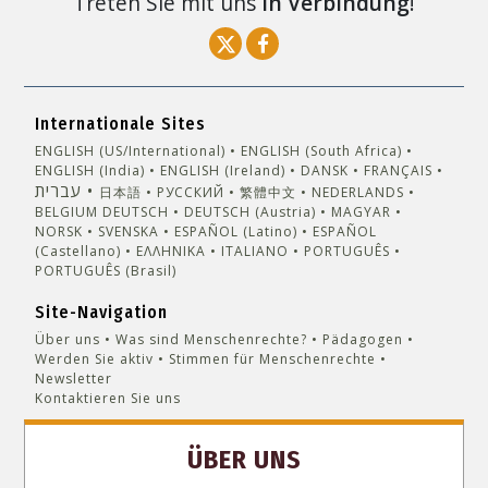
Treten Sie mit uns
in Verbindung
!
Internationale Sites
ENGLISH (US/International)
ENGLISH (South Africa)
ENGLISH (India)
ENGLISH (Ireland)
DANSK
FRANÇAIS
עברית
日本語
РУССКИЙ
繁體中文
NEDERLANDS
BELGIUM
DEUTSCH
DEUTSCH (Austria)
MAGYAR
NORSK
SVENSKA
ESPAÑOL (Latino)
ESPAÑOL
(Castellano)
ΕΛΛΗΝΙΚA
ITALIANO
PORTUGUÊS
PORTUGUÊS (Brasil)‎
Site-Navigation
Über uns
Was sind Menschenrechte?
Pädagogen
Werden Sie aktiv
Stimmen für Menschenrechte
Newsletter
Kontaktieren Sie uns
ÜBER UNS