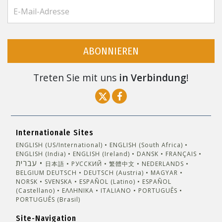
ABONNIEREN
Treten Sie mit uns
in Verbindung
!
Internationale Sites
ENGLISH (US/International)
ENGLISH (South Africa)
ENGLISH (India)
ENGLISH (Ireland)
DANSK
FRANÇAIS
עברית
日本語
РУССКИЙ
繁體中文
NEDERLANDS
BELGIUM
DEUTSCH
DEUTSCH (Austria)
MAGYAR
NORSK
SVENSKA
ESPAÑOL (Latino)
ESPAÑOL
(Castellano)
ΕΛΛΗΝΙΚA
ITALIANO
PORTUGUÊS
PORTUGUÊS (Brasil)‎
Site-Navigation