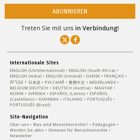
ABONNIEREN
Treten Sie mit uns
in Verbindung
!
Internationale Sites
ENGLISH (US/International)
ENGLISH (South Africa)
ENGLISH (India)
ENGLISH (Ireland)
DANSK
FRANÇAIS
עברית
日本語
РУССКИЙ
繁體中文
NEDERLANDS
BELGIUM
DEUTSCH
DEUTSCH (Austria)
MAGYAR
NORSK
SVENSKA
ESPAÑOL (Latino)
ESPAÑOL
(Castellano)
ΕΛΛΗΝΙΚA
ITALIANO
PORTUGUÊS
PORTUGUÊS (Brasil)‎
Site-Navigation
Über uns
Was sind Menschenrechte?
Pädagogen
Werden Sie aktiv
Stimmen für Menschenrechte
Newsletter