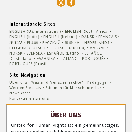
Internationale Sites
ENGLISH (US/International)
ENGLISH (South Africa)
ENGLISH (India)
ENGLISH (Ireland)
DANSK
FRANÇAIS
עברית
日本語
РУССКИЙ
繁體中文
NEDERLANDS
BELGIUM
DEUTSCH
DEUTSCH (Austria)
MAGYAR
NORSK
SVENSKA
ESPAÑOL (Latino)
ESPAÑOL
(Castellano)
ΕΛΛΗΝΙΚA
ITALIANO
PORTUGUÊS
PORTUGUÊS (Brasil)‎
Site-Navigation
Über uns
Was sind Menschenrechte?
Pädagogen
Werden Sie aktiv
Stimmen für Menschenrechte
Newsletter
Kontaktieren Sie uns
ÜBER UNS
United for Human Rights ist ein gemeinnütziges,
internationales Ausbildungsprogramm, das von