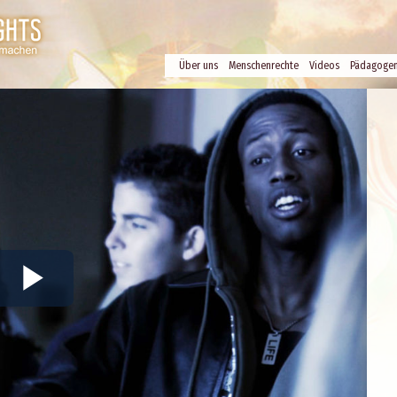
Über uns
Menschenrechte
Videos
Pädagoge
Play
Video