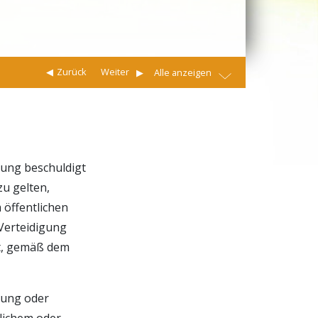
Zurück
Weiter
Alle anzeigen
dlung beschuldigt
zu gelten,
 öffentlichen
 Verteidigung
t, gemäß dem
lung oder
tlichem oder