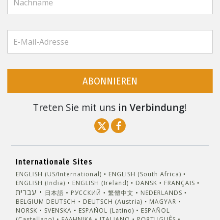
ABONNIEREN
Treten Sie mit uns
in Verbindung
!
Internationale Sites
ENGLISH (US/International)
ENGLISH (South Africa)
ENGLISH (India)
ENGLISH (Ireland)
DANSK
FRANÇAIS
עברית
日本語
РУССКИЙ
繁體中文
NEDERLANDS
BELGIUM
DEUTSCH
DEUTSCH (Austria)
MAGYAR
NORSK
SVENSKA
ESPAÑOL (Latino)
ESPAÑOL
(Castellano)
ΕΛΛΗΝΙΚA
ITALIANO
PORTUGUÊS