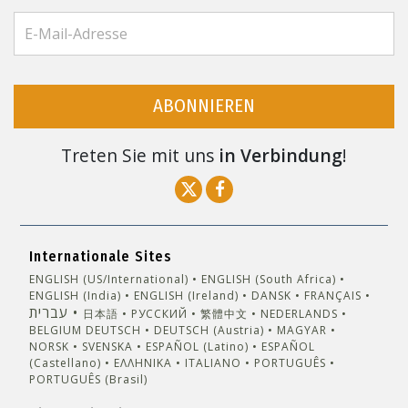
ABONNIEREN
Treten Sie mit uns
in Verbindung
!
Internationale Sites
ENGLISH (US/International)
ENGLISH (South Africa)
ENGLISH (India)
ENGLISH (Ireland)
DANSK
FRANÇAIS
עברית
日本語
РУССКИЙ
繁體中文
NEDERLANDS
BELGIUM
DEUTSCH
DEUTSCH (Austria)
MAGYAR
NORSK
SVENSKA
ESPAÑOL (Latino)
ESPAÑOL
(Castellano)
ΕΛΛΗΝΙΚA
ITALIANO
PORTUGUÊS
PORTUGUÊS (Brasil)‎