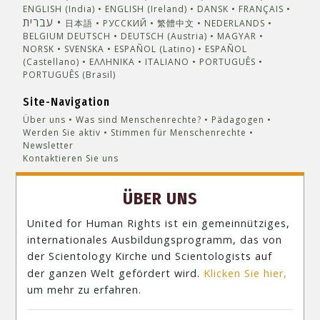
ENGLISH (India)
ENGLISH (Ireland)
DANSK
FRANÇAIS
עברית
日本語
РУССКИЙ
繁體中文
NEDERLANDS
BELGIUM
DEUTSCH
DEUTSCH (Austria)
MAGYAR
NORSK
SVENSKA
ESPAÑOL (Latino)
ESPAÑOL
(Castellano)
ΕΛΛΗΝΙΚA
ITALIANO
PORTUGUÊS
PORTUGUÊS (Brasil)‎
Site-Navigation
Über uns
Was sind Menschenrechte?
Pädagogen
Werden Sie aktiv
Stimmen für Menschenrechte
Newsletter
Kontaktieren Sie uns
ÜBER UNS
United for Human Rights ist ein gemeinnütziges,
internationales Ausbildungsprogramm, das von
der Scientology Kirche und Scientologists auf
der ganzen Welt gefördert wird.
Klicken Sie hier,
um mehr zu erfahren.