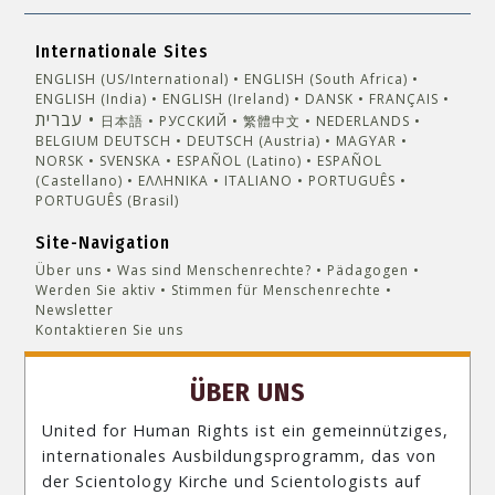
Internationale Sites
ENGLISH (US/International)
ENGLISH (South Africa)
ENGLISH (India)
ENGLISH (Ireland)
DANSK
FRANÇAIS
עברית
日本語
РУССКИЙ
繁體中文
NEDERLANDS
BELGIUM
DEUTSCH
DEUTSCH (Austria)
MAGYAR
NORSK
SVENSKA
ESPAÑOL (Latino)
ESPAÑOL
(Castellano)
ΕΛΛΗΝΙΚA
ITALIANO
PORTUGUÊS
PORTUGUÊS (Brasil)‎
Site-Navigation
Über uns
Was sind Menschenrechte?
Pädagogen
Werden Sie aktiv
Stimmen für Menschenrechte
Newsletter
Kontaktieren Sie uns
ÜBER UNS
United for Human Rights ist ein gemeinnütziges,
internationales Ausbildungsprogramm, das von
der Scientology Kirche und Scientologists auf