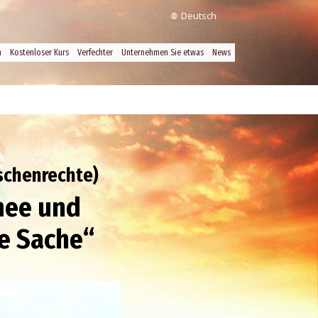
Deutsch
n
Kostenloser Kurs
Verfechter
Unternehmen Sie etwas
News
schenrechte)
mee und
ie Sache“