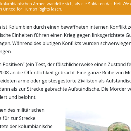
kolumbianischen Armee wandelte sich, als die Soldaten das Heft
Die 
n United for Human Rights lasen.
n ist Kolumbien durch einen bewaffneten internen Konflikt ze
sche Einheiten führen einen Krieg gegen linksgerichtete Gu
agen. Während des blutigen Konflikts wurden schwerwiege
ngen.
 Positiven“ (ein Test, der fälschlicher­weise einen Zustand fes
2008 an die Öffentlichkeit gebracht: Eine ganze Reihe von
eideten arme oder geistesgestörte Zivilisten als Aufständis
 dann als zur Strecke gebrachte Aufständische. Die Mörder
dert und belohnt.
en des militärischen
für zur Strecke
tete der kolumbianische