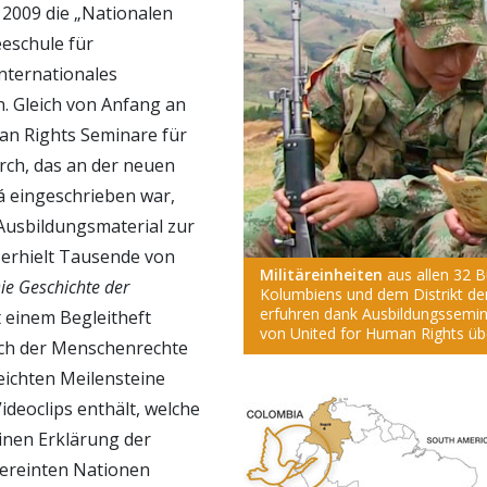
 2009 die „Nationalen
eschule für
nternationales
n. Gleich von Anfang an
an Rights Seminare für
rch, das an der neuen
 eingeschrieben war,
 Ausbildungsmaterial zur
 erhielt Tausende von
Militäreinheiten
aus allen 32 
ie Geschichte der
Kolumbiens und dem Distrikt de
erfuhren dank Ausbildungssemin
it einem Begleitheft
von United for Human Rights üb
ch der Menschenrechte
reichten Meilensteine
ideoclips enthält, welche
einen Erklärung der
ereinten Nationen