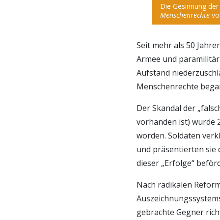
Die Gesinnung der 
Menschenrechte
vo
Seit mehr als 50 Jahre
Armee und paramilitäri
Aufstand niederzuschl
Menschenrechte bega
Der Skandal der „falsch
vorhanden ist) wurde 
worden. Soldaten verkl
und präsentierten sie
dieser „Erfolge“ beför
Nach radikalen Reform
Auszeichnungssystems 
gebrachte Gegner rich