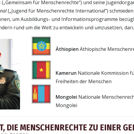
s
(„Gemeinsam für Menschen­rechte“) und seine Jugend­orga
onal
(„Jugend für Menschen­rechte International“) schmieden 
ionen, um Ausbildungs- und Informationsprogramme bezügl
dern rund um die Welt zu entwickeln und umzusetzen, daru
Äthiopien
Äthiopische Menschenr
Kamerun
Nationale Kommission fü
Freiheiten der Menschen
Mongolei
Nationale Menschenrech
Mongolei
IT, DIE MENSCHENRECHTE ZU EINER G