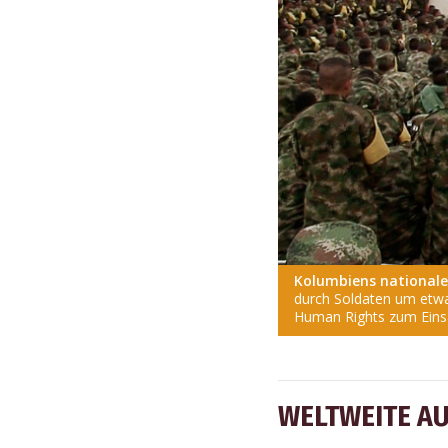
Kolumbiens nationale
durch Soldaten um etwa
Human Rights zum Ein
WELTWEITE A