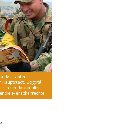
Bundesstaaten
r Hauptstadt, Bogotá,
aren und Materialien
er die Menschenrechte.