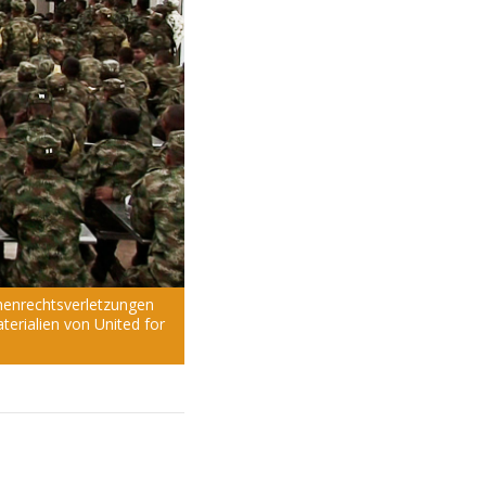
enrechts­verletzungen
erialien von United for