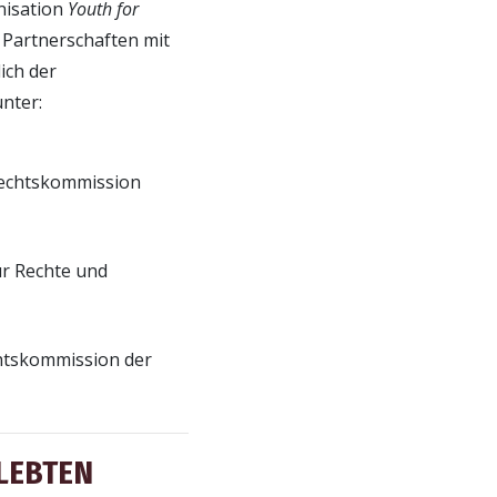
nisation
Youth for
Partner­schaften mit
ich der
nter:
echts­kommission
r Rechte und
ts­kommission der
ELEBTEN