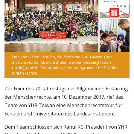
Eine von vielen Schulen, die durch die YHR Taiwan Tour
erreicht wurde (oben), Schulen werden bestätigt (oben
rechts), und Wil Seabrook signiert Autogramme für Schüler
(unten rechts).
Zur Feier des 70. Jahrestags der Allgemeinen Erklärung
der Menschenrechte, am 10. Dezember 2017, rief das
Team von YHR Taiwan eine Menschenrechtstour für
Schulen und Universitäten des Landes ins Leben.
Dem Team schlossen sich Rahul KC, Präsident von YHR