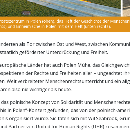
itätszentrum in Polen (oben), das Heft der Geschichte der Menschenr
ts) und Einheimische in Polen mit dem Heft (unten rechts).
hunderten als Tor zwischen Ost und West, zwischen Kommu
staatlich geförderter Unterdrückung und Freiheit.
 europäische Länder hat auch Polen Mühe, das Gleichgewich
spektieren der Rechte und Freiheiten aller – ungeachtet ih
nden. Weit verbreiteter Menschenrechtsunterricht und ein a
ren also nie wichtiger als heute.
, das polnische Konzept von Solidarität und Menschenrecht
s in Polen“-Konzert gefunden, das von der polnisch-amer
is organisiert wurde. Sie taten sich mit Wil Seabrook, Grü
und Partner von United for Human Rights (UHR) zusammen. 