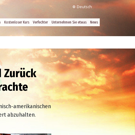
Deutsch
n
Kostenloser Kurs
Verfechter
Unternehmen Sie etwas
News
 Zurück
rachte
lnisch-amerikanischen
rt abzuhalten.