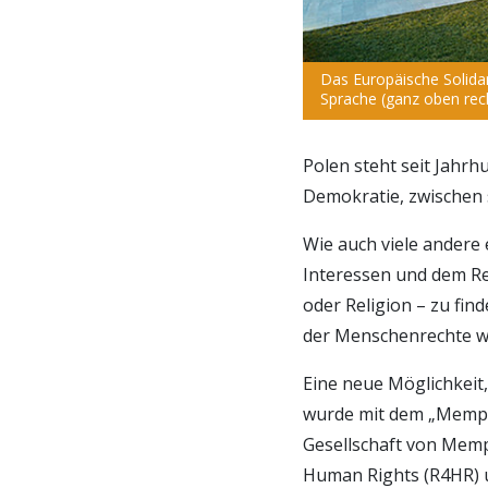
Das Europäische Solidar
Sprache (ganz oben rech
Polen steht seit Jahr
Demokratie, zwischen 
Wie auch viele andere
Interessen und dem Re
oder Religion – zu fi
der Menschenrechte wa
Eine neue Möglichkeit
wurde mit dem „Memphi
Gesellschaft von Memph
Human Rights (R4HR) 