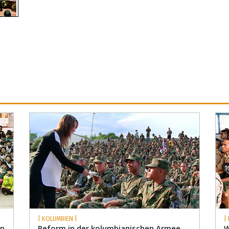
| KOLUMBIEN |
|
an
Reform in der kolumbianischen Armee
W