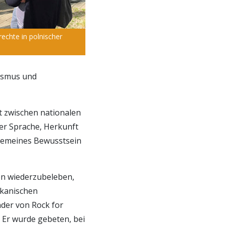
echte in polnischer
nismus und
t zwischen nationalen
rer Sprache, Herkunft
llgemeines Bewusstsein
en wiederzubeleben,
ikanischen
nder von Rock for
Er wurde gebeten, bei