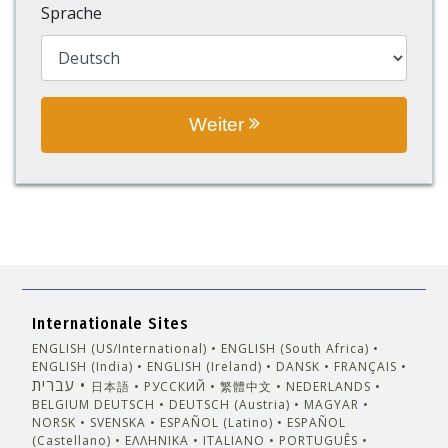
Sprache
Weiter
Internationale Sites
ENGLISH (US/International)
ENGLISH (South Africa)
ENGLISH (India)
ENGLISH (Ireland)
DANSK
FRANÇAIS
עברית
日本語
РУССКИЙ
繁體中文
NEDERLANDS
BELGIUM
DEUTSCH
DEUTSCH (Austria)
MAGYAR
NORSK
SVENSKA
ESPAÑOL (Latino)
ESPAÑOL
(Castellano)
ΕΛΛΗΝΙΚA
ITALIANO
PORTUGUÊS