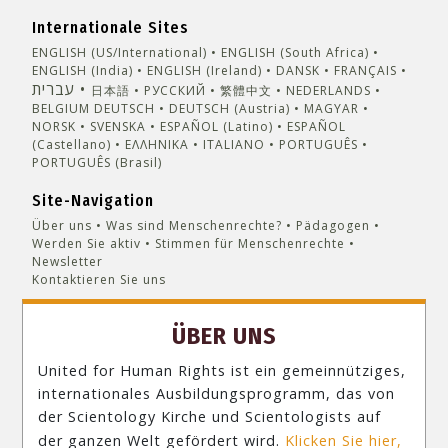
Internationale Sites
ENGLISH (US/International)
ENGLISH (South Africa)
ENGLISH (India)
ENGLISH (Ireland)
DANSK
FRANÇAIS
עברית
日本語
РУССКИЙ
繁體中文
NEDERLANDS
BELGIUM
DEUTSCH
DEUTSCH (Austria)
MAGYAR
NORSK
SVENSKA
ESPAÑOL (Latino)
ESPAÑOL
(Castellano)
ΕΛΛΗΝΙΚA
ITALIANO
PORTUGUÊS
PORTUGUÊS (Brasil)‎
Site-Navigation
Über uns
Was sind Menschenrechte?
Pädagogen
Werden Sie aktiv
Stimmen für Menschenrechte
Newsletter
Kontaktieren Sie uns
ÜBER UNS
United for Human Rights ist ein gemeinnütziges,
internationales Ausbildungsprogramm, das von
der Scientology Kirche und Scientologists auf
der ganzen Welt gefördert wird.
Klicken Sie hier,