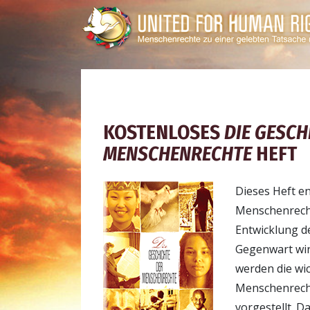
KOSTENLOSES
DIE GESCH
MENSCHENRECHTE
HEFT
Dieses Heft en
Menschenrecht
Entwicklung d
Gegenwart wi
werden die wi
Menschenrech
vorgestellt. D