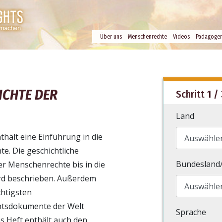
Über uns
Menschenrechte
Videos
Pädagoge
ICHTE DER
Schritt 1 / 
Land
thält eine Einführung in die
e. Die geschichtliche
Bundesland
er Menschenrechte bis in die
rd beschrieben. Außerdem
chtigsten
tsdokumente der Welt
Sprache
as Heft enthält auch den