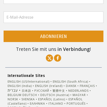
ABONNIEREN
Treten Sie mit uns
in Verbindung
!
Internationale Sites
ENGLISH (US/International)
ENGLISH (South Africa)
ENGLISH (India)
ENGLISH (Ireland)
DANSK
FRANÇAIS
עברית
日本語
РУССКИЙ
繁體中文
NEDERLANDS
BELGIUM
DEUTSCH
DEUTSCH (Austria)
MAGYAR
NORSK
SVENSKA
ESPAÑOL (Latino)
ESPAÑOL
(Castellano)
ΕΛΛΗΝΙΚA
ITALIANO
PORTUGUÊS